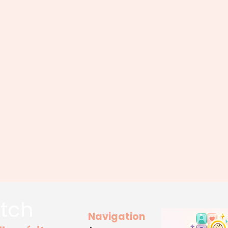
tch
Navigation