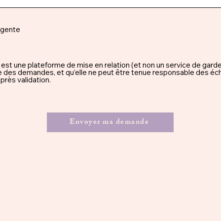
rgente
une plateforme de mise en relation (et non un service de garde), 
ssue des demandes, et qu’elle ne peut être tenue responsable des éc
rès validation.
Envoyer ma demande