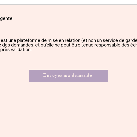
rgente
une plateforme de mise en relation (et non un service de garde), 
ssue des demandes, et qu’elle ne peut être tenue responsable des éc
rès validation.
Envoyer ma demande