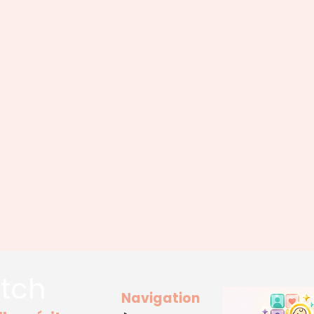
tch
Navigation