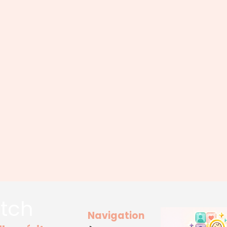
tch
Navigation