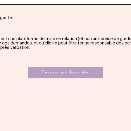
rgente
une plateforme de mise en relation (et non un service de garde), 
ssue des demandes, et qu’elle ne peut être tenue responsable des éc
rès validation.
Envoyer ma demande