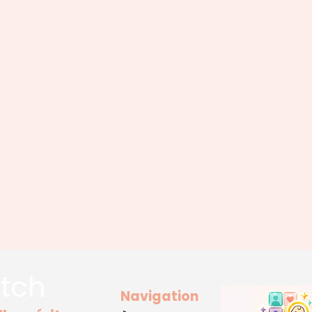
tch
Navigation