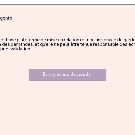
rgente
une plateforme de mise en relation (et non un service de garde), 
ssue des demandes, et qu’elle ne peut être tenue responsable des éc
rès validation.
Envoyer ma demande