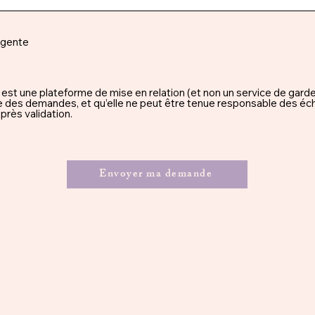
rgente
une plateforme de mise en relation (et non un service de garde), 
ssue des demandes, et qu’elle ne peut être tenue responsable des éc
rès validation.
Envoyer ma demande