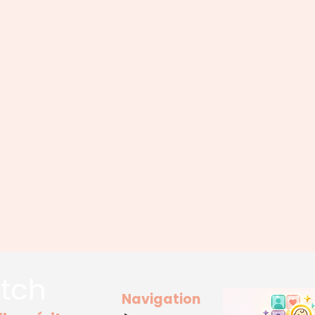
tch
Navigation