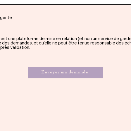
rgente
une plateforme de mise en relation (et non un service de garde), 
ssue des demandes, et qu’elle ne peut être tenue responsable des éc
rès validation.
Envoyer ma demande