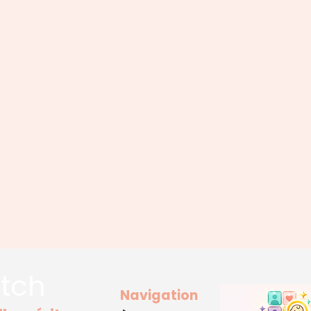
tch
Navigation