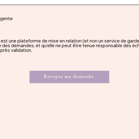
rgente
une plateforme de mise en relation (et non un service de garde), 
ssue des demandes, et qu’elle ne peut être tenue responsable des éc
rès validation.
Envoyer ma demande