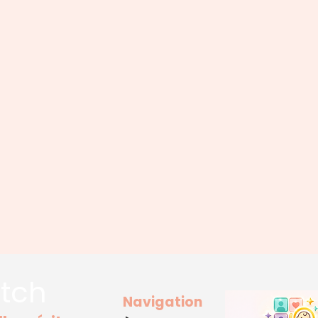
tch
Navigation