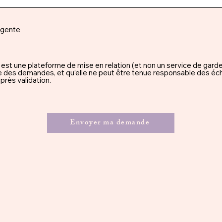
rgente
une plateforme de mise en relation (et non un service de garde), 
ssue des demandes, et qu’elle ne peut être tenue responsable des éc
rès validation.
Envoyer ma demande