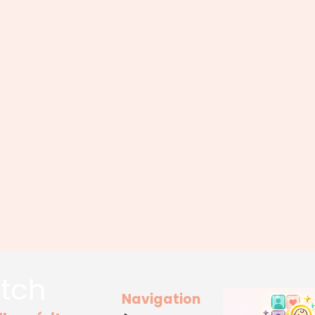
tch
Navigation