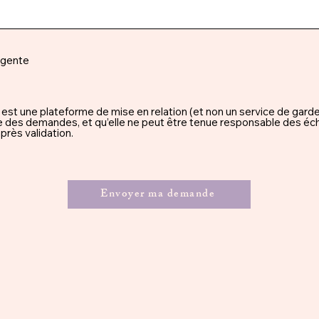
rgente
une plateforme de mise en relation (et non un service de garde), 
ssue des demandes, et qu’elle ne peut être tenue responsable des éc
rès validation.
Envoyer ma demande