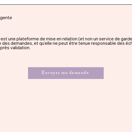
rgente
une plateforme de mise en relation (et non un service de garde), 
ssue des demandes, et qu’elle ne peut être tenue responsable des éc
rès validation.
Envoyer ma demande