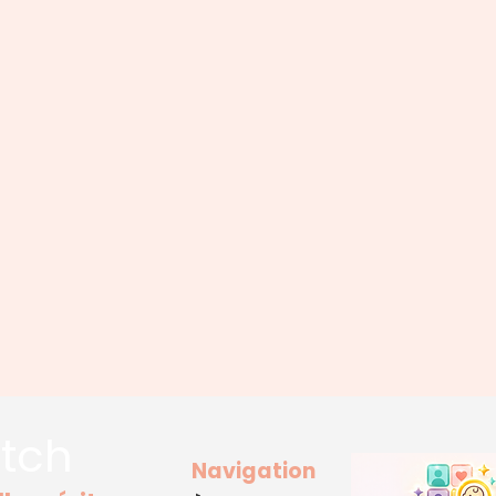
tch
Navigation