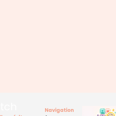
tch
Navigation