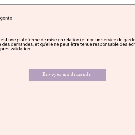
rgente
une plateforme de mise en relation (et non un service de garde), 
ssue des demandes, et qu’elle ne peut être tenue responsable des éc
rès validation.
Envoyer ma demande