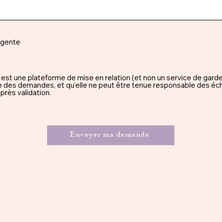
rgente
une plateforme de mise en relation (et non un service de garde), 
ssue des demandes, et qu’elle ne peut être tenue responsable des éc
rès validation.
Envoyer ma demande