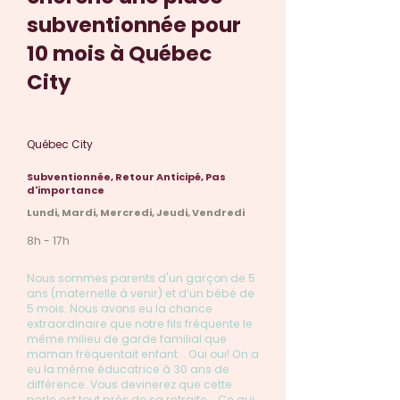
subventionnée pour
10 mois à Québec
City
Québec City
Subventionnée, Retour Anticipé, Pas
d'importance
Lundi, Mardi, Mercredi, Jeudi, Vendredi
8h - 17h
Nous sommes parents d'un garçon de 5
ans (maternelle à venir) et d’un bébé de
5 mois. Nous avons eu la chance
extraordinaire que notre fils fréquente le
même milieu de garde familial que
maman fréquentait enfant... Oui oui! On a
eu la même éducatrice à 30 ans de
différence. Vous devinerez que cette
perle est tout près de sa retraite... Ce qui