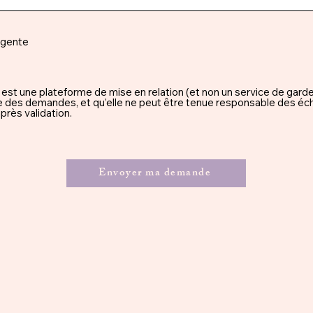
rgente
une plateforme de mise en relation (et non un service de garde), 
ssue des demandes, et qu’elle ne peut être tenue responsable des éc
rès validation.
Envoyer ma demande