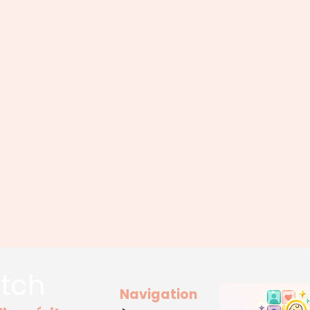
tch
Navigation