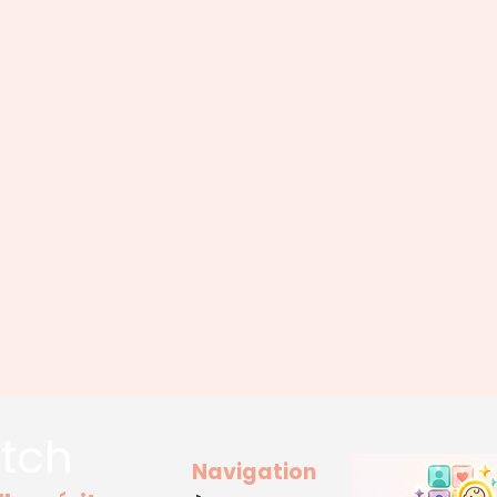
tch
Navigation