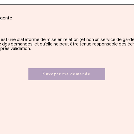
rgente
une plateforme de mise en relation (et non un service de garde), 
ssue des demandes, et qu’elle ne peut être tenue responsable des éc
rès validation.
Envoyer ma demande