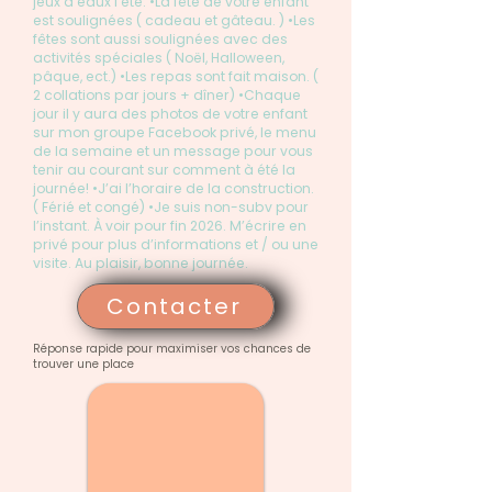
jeux d’eaux l’été. •La fête de votre enfant
est soulignées ( cadeau et gâteau. ) •Les
fêtes sont aussi soulignées avec des
activités spéciales ( Noël, Halloween,
pâque, ect.) •Les repas sont fait maison. (
2 collations par jours + dîner) •Chaque
jour il y aura des photos de votre enfant
sur mon groupe Facebook privé, le menu
de la semaine et un message pour vous
tenir au courant sur comment à été la
journée! •J’ai l’horaire de la construction.
( Férié et congé) •Je suis non-subv pour
l’instant. À voir pour fin 2026. M’écrire en
privé pour plus d’informations et / ou une
visite. Au plaisir, bonne journée.
Contacter
Réponse rapide pour maximiser vos chances de
trouver une place