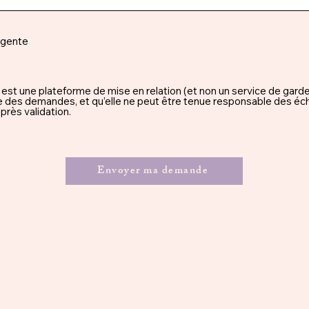
rgente
une plateforme de mise en relation (et non un service de garde), 
ssue des demandes, et qu’elle ne peut être tenue responsable des éc
rès validation.
Envoyer ma demande