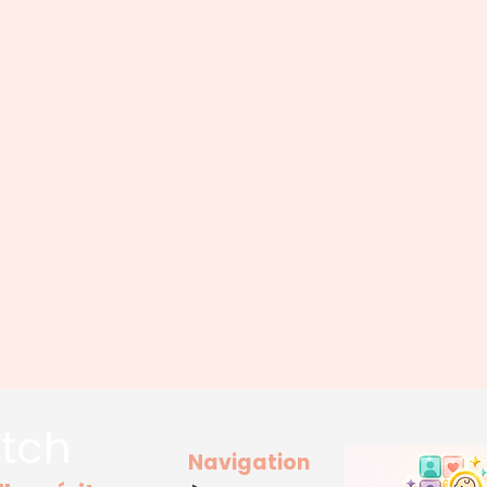
tch
Navigation