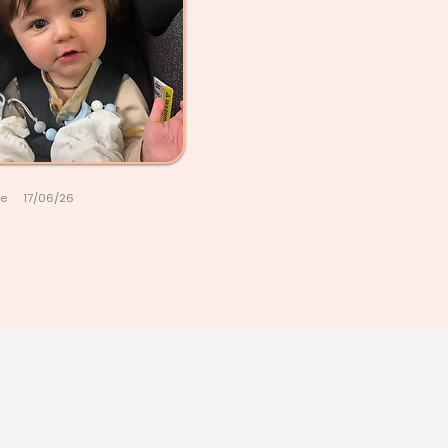
le
17/06/26