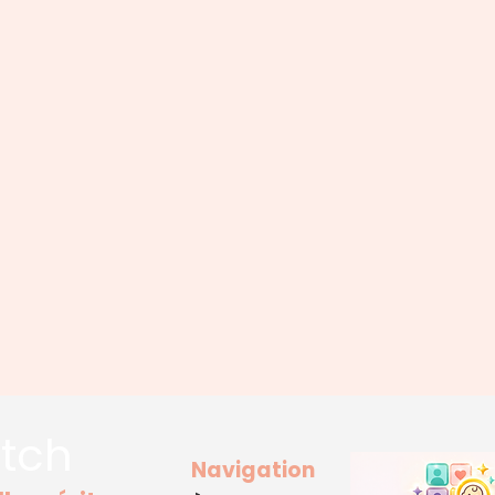
tch
Navigation