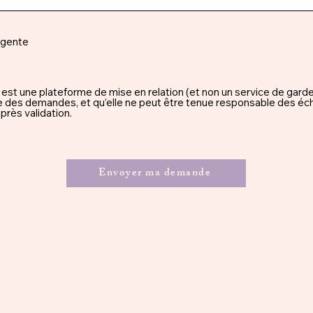
rgente
une plateforme de mise en relation (et non un service de garde), 
ssue des demandes, et qu’elle ne peut être tenue responsable des éc
rès validation.
Envoyer ma demande