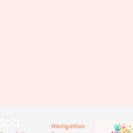
tch
Navigation