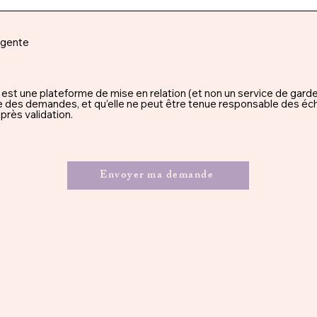
rgente
une plateforme de mise en relation (et non un service de garde), 
ssue des demandes, et qu’elle ne peut être tenue responsable des éc
rès validation.
Envoyer ma demande