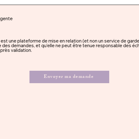
rgente
une plateforme de mise en relation (et non un service de garde), 
ssue des demandes, et qu’elle ne peut être tenue responsable des éc
rès validation.
Envoyer ma demande