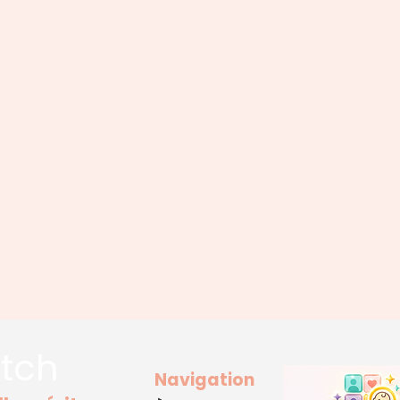
tch
Navigation