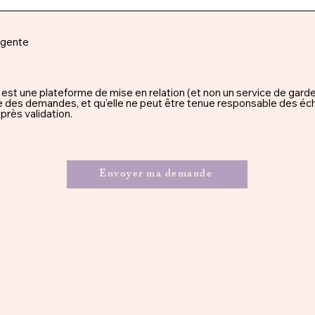
rgente
une plateforme de mise en relation (et non un service de garde), 
ssue des demandes, et qu’elle ne peut être tenue responsable des éc
rès validation.
Envoyer ma demande