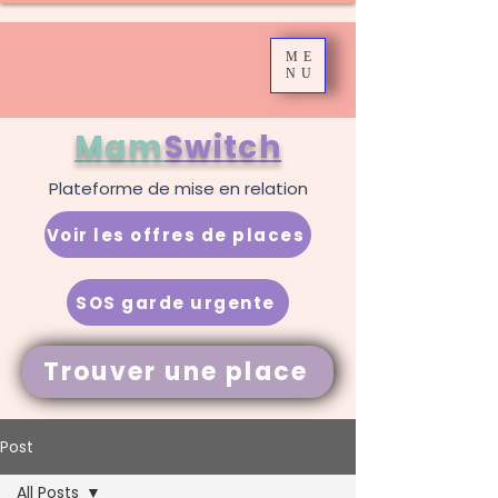
ME
NU
Mam
Switch
Plateforme de mise en relation
Voir les offres de places
SOS garde urgente
Trouver une place
Post
All Posts