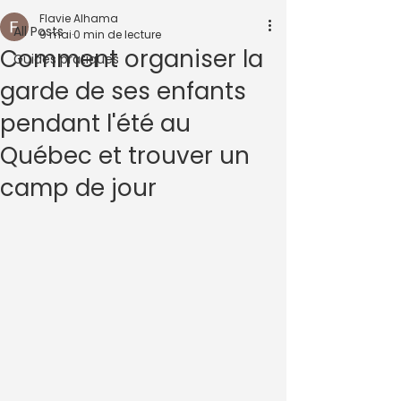
Flavie Alhama
All Posts
9 mai
0 min de lecture
Comment organiser la
Guides pratiques
garde de ses enfants
pendant l'été au
Québec et trouver un
camp de jour