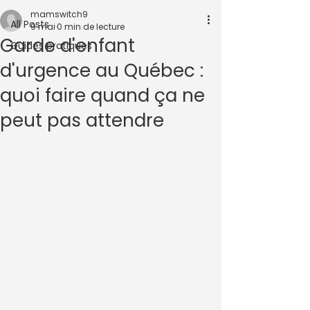
mamswitch9
All Posts
9 mai
0 min de lecture
Garde d'enfant
Guides pratiques
d'urgence au Québec :
quoi faire quand ça ne
peut pas attendre