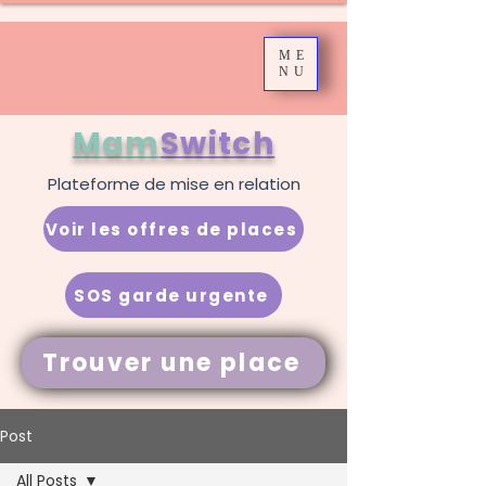
ME
NU
Mam
Switch
Plateforme de mise en relation
Voir les offres de places
SOS garde urgente
Trouver une place
Post
All Posts